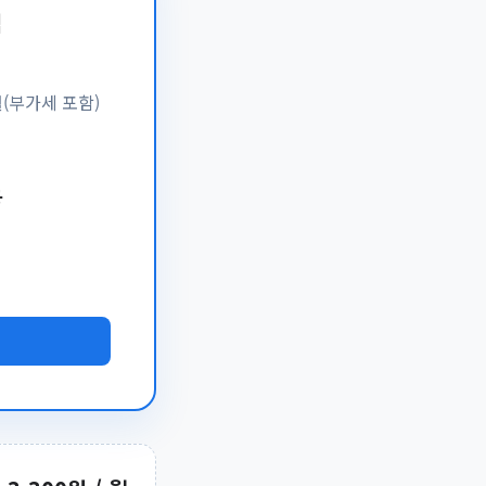
엄
월(부가세 포함)
공